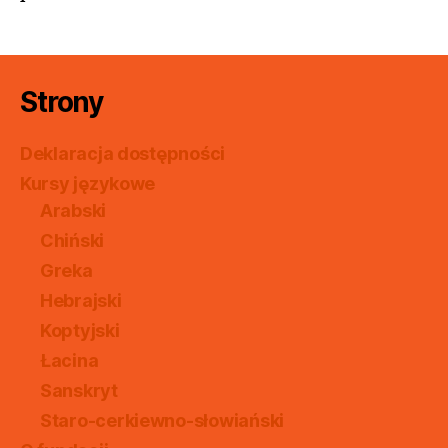
Strony
Deklaracja dostępności
Kursy językowe
Arabski
Chiński
Greka
Hebrajski
Koptyjski
Łacina
Sanskryt
Staro-cerkiewno-słowiański